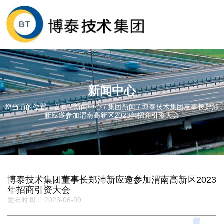
新闻中心
您当前的位置：首页
/
新闻中心
/
集团新闻
/
博泰技术集团董事长郑沛
新应邀参加渭南高新区2023年招商引资大会
博泰技术集团董事长郑沛新应邀参加渭南高新区2023
年招商引资大会
发布时间： 2023-06-09